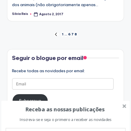
dos animais (não obrigatoriamente apenas…
Silvia Reis
Agosto 2, 2017
Posted
by
Paginação
1
…
6
7
8
PREVIOUS
PAGE
dos
Facebook
conteúdos
Seguir o blogue por email
Recebe todas as novidades por email:
Email
Subscreve
Receba as nossas publicações
Inscreva-se e seja o primeiro a receber as novidades
Sigam