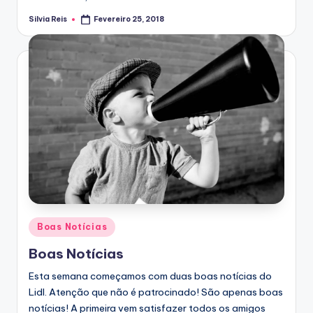
Silvia Reis
Fevereiro 25, 2018
Posted
by
Posted
Boas Notícias
in
Boas Notícias
Esta semana começamos com duas boas notícias do
Lidl. Atenção que não é patrocinado! São apenas boas
notícias! A primeira vem satisfazer todos os amigos