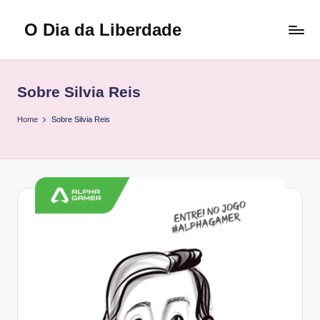
O Dia da Liberdade
Skip
to
Family
content
&
Lifestyle
Sobre Silvia Reis
Home
Sobre Silvia Reis