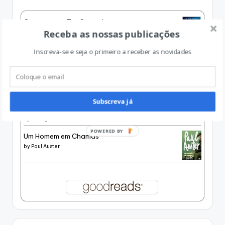
Conta-me o Teu Segredo
Receba as nossas publicações
by
Dorothy Koomson
Inscreva-se e seja o primeiro a receber as novidades
História de um Canalha
by
Julia Navarro
O Silêncio dos Livros, seguido de Esse Vício
Subscreva já
ainda Impune
by
George Steiner
POWERED BY
Um Homem em Chamas
by
Paul Auster