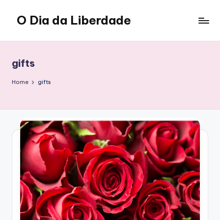
O Dia da Liberdade
Skip
to
Family
content
&
Lifestyle
gifts
Home
gifts