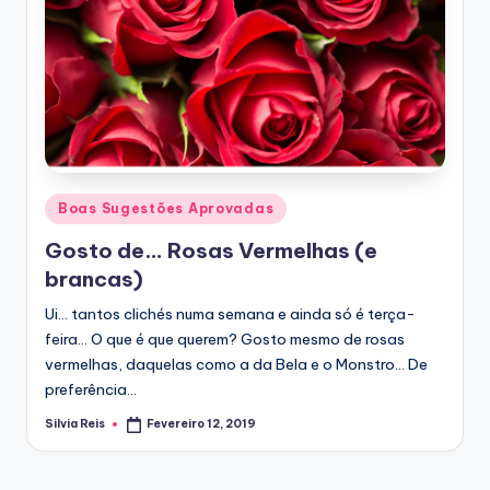
Posted
Boas Sugestões Aprovadas
in
Gosto de… Rosas Vermelhas (e
brancas)
Ui... tantos clichés numa semana e ainda só é terça-
feira... O que é que querem? Gosto mesmo de rosas
vermelhas, daquelas como a da Bela e o Monstro... De
preferência…
Silvia Reis
Fevereiro 12, 2019
Posted
by