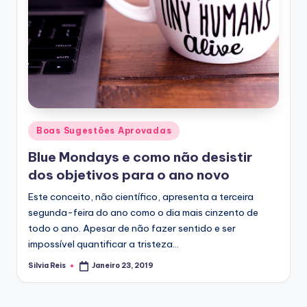
Posted
Boas Sugestões Aprovadas
in
Blue Mondays e como não desistir
dos objetivos para o ano novo
Este conceito, não científico, apresenta a terceira
segunda-feira do ano como o dia mais cinzento de
todo o ano. Apesar de não fazer sentido e ser
impossível quantificar a tristeza…
Silvia Reis
Janeiro 23, 2019
Posted
by