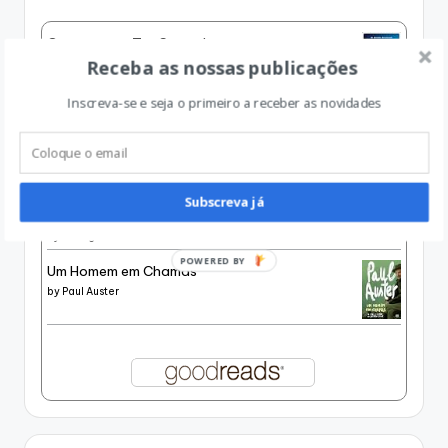
Conta-me o Teu Segredo
Receba as nossas publicações
by
Dorothy Koomson
Inscreva-se e seja o primeiro a receber as novidades
História de um Canalha
by
Julia Navarro
O Silêncio dos Livros, seguido de Esse Vício
Subscreva já
ainda Impune
by
George Steiner
POWERED BY
Um Homem em Chamas
by
Paul Auster