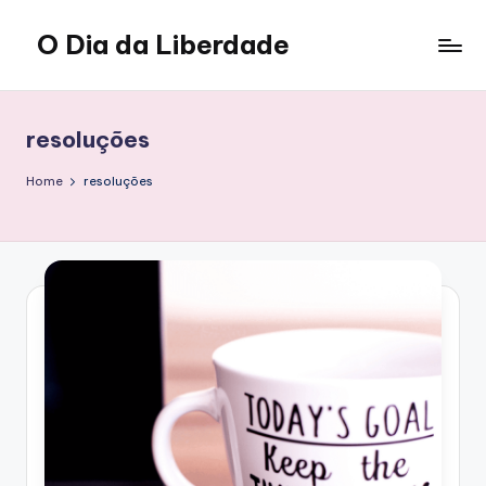
O Dia da Liberdade
Skip
to
Family
content
&
Lifestyle
resoluções
Home
resoluções