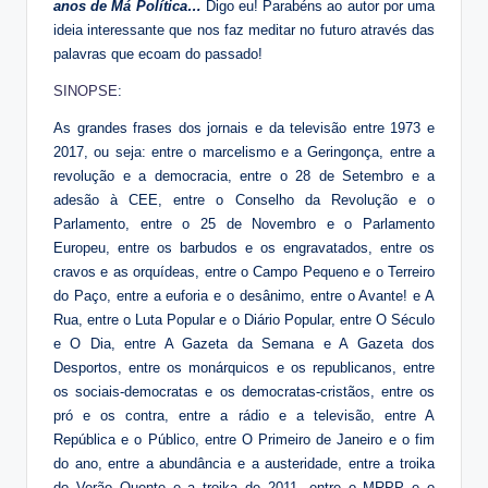
anos de Má Política…
Digo eu! Parabéns ao autor por uma
ideia interessante que nos faz meditar no futuro através das
palavras que ecoam do passado!
SINOPSE
:
As grandes frases dos jornais e da televisão entre 1973 e
2017, ou seja: entre o marcelismo e a Geringonça, entre a
revolução e a democracia, entre o 28 de Setembro e a
adesão à CEE, entre o Conselho da Revolução e o
Parlamento, entre o 25 de Novembro e o Parlamento
Europeu, entre os barbudos e os engravatados, entre os
cravos e as orquídeas, entre o Campo Pequeno e o Terreiro
do Paço, entre a euforia e o desânimo, entre o Avante! e A
Rua, entre o Luta Popular e o Diário Popular, entre O Século
e O Dia, entre A Gazeta da Semana e A Gazeta dos
Desportos, entre os monárquicos e os republicanos, entre
os sociais-democratas e os democratas-cristãos, entre os
pró e os contra, entre a rádio e a televisão, entre A
República e o Público, entre O Primeiro de Janeiro e o fim
do ano, entre a abundância e a austeridade, entre a troika
do Verão Quente e a troika de 2011, entre o MRPP e o