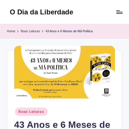
O Dia da Liberdade
Skip
to
Family
content
&
Home
Boas Leituras
43 Anos e 6 Meses de Má Política
Lifestyle
Posted
Boas Leituras
in
43 Anos e 6 Meses de