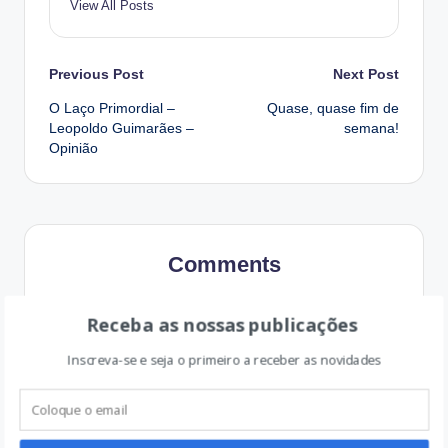
View All Posts
Post
Previous Post
Next Post
O Laço Primordial –
Quase, quase fim de
navigation
Leopoldo Guimarães –
semana!
Opinião
Comments
Receba as nossas publicações
pirilamposemarte
Reply
Inscreva-se e seja o primeiro a receber as novidades
Março 15, 2017,
11:48 am
Até tinha medo de o ler haha xD
Beijinhos,
http://www.pirilamposemarte.com