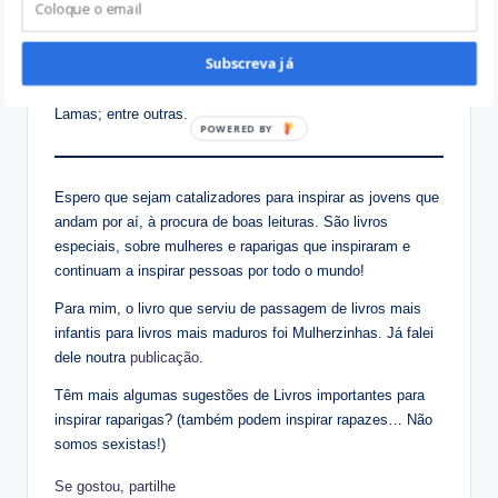
Fica a conhecer as pioneiras que abriram caminho para
futuras gerações de mulheres extraordinárias!
Subscreva já
Josefa de Óbidos; Catarina de Bragança; Vieira da Silva;
Catarina Eufémia; Maria de Lourdes Pintasilgo; Maria
Lamas; entre outras.
Espero que sejam catalizadores para inspirar as jovens que
andam por aí, à procura de boas leituras. São livros
especiais, sobre mulheres e raparigas que inspiraram e
continuam a inspirar pessoas por todo o mundo!
Para mim, o livro que serviu de passagem de livros mais
infantis para livros mais maduros foi Mulherzinhas. Já falei
dele noutra
publicação
.
Têm mais algumas sugestões de Livros importantes para
inspirar raparigas? (também podem inspirar rapazes… Não
somos sexistas!)
Se gostou, partilhe