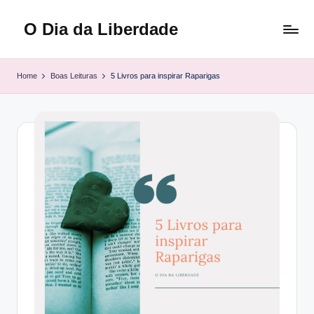
O Dia da Liberdade
Skip
to
Family
content
&
Home
Boas Leituras
5 Livros para inspirar Raparigas
Lifestyle