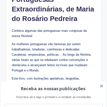
Extraordinárias
, de Maria
do Rosário Pedreira
Conhece algumas das portuguesas mais corajosas da
nossa História!
As mulheres portuguesas são famosas por serem
trabalhadoras, lutadoras, carinhosas e dedicadas.
Cavaleiras, empresárias, políticas… Ao longo da História,
várias foram as que se rebelaram contra convenções e
obstáculos e alcançaram feitos incríveis que mudaram
Portugal e o Mundo.
Este livro, com ilustrações apelativas, biografias,
curiosidades e factos históricos fascinantes, celebra
Receba as nossas publicações
algumas das mais importantes portuguesas que se
destacaram em diferentes áreas, da política às letras e ao
Inscreva-se e seja o primeiro a receber as novidades
empreendedorismo.