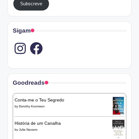
Subscreve
Sigam
Instagram
Goodreads
Conta-me o Teu Segredo
by
Dorothy Koomson
História de um Canalha
by
Julia Navarro