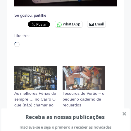
Se gostou, partilhe
WhatsApp
Email
Like this:
Loading…
As melhores Férias de
Tesouros de Verão – o
sempre … no Carro O
pequeno caderno de
que (não) chamar ao
recuerdos
Estabelecimento?
Agosto 11, 2017
Receba as nossas publicações
Agosto 5, 2017
In "Atividades em
In "Atividades em
Família"
Inscreva-se e seja o primeiro a receber as novidades
Família"