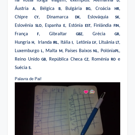
na vossa longa viagem, exemplos: Alemanha
,
D
Áustria
, Bélgica
, Bulgária
, Croácia
,
A
B
BG
HR
Chipre
, Dinamarca
, Eslováquia
,
CY
DK
SK
Eslovênia
, Espanha
, Estónia
, Finlândia
,
SLO
E
EST
FIN
França
, Gibraltar
, Grécia
,
F
GBZ
GR
Hungria
, Irlanda
, Itália
, Letônia
, Lituânia
,
H
IRL
I
LV
LT
Luxemburgo
, Malta
, Países Baixos
, Polónia
,
L
M
NL
PL
Reino Unido
, República Checa
, Roménia
e
GB
CZ
RO
Suécia
.
S
Palavra de Pai!