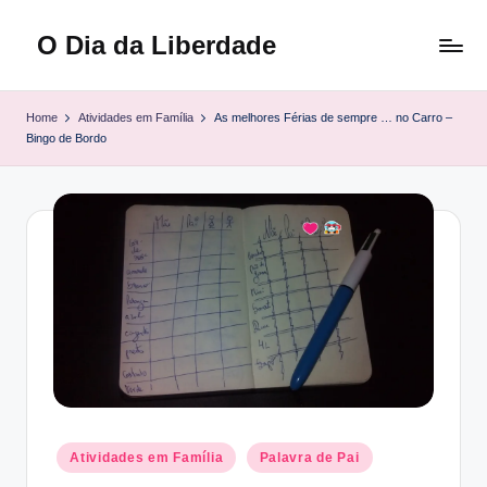
O Dia da Liberdade
Skip
to
Family
content
&
Home
Atividades em Família
As melhores Férias de sempre … no Carro –
Lifestyle
Bingo de Bordo
Posted
Atividades em Família
Palavra de Pai
in