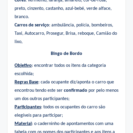
Cores
: vermelho, laranja, amarelo, cor-de-rosa,
preto, cinzento, castanho, azul-bebé, verde alface,
branco.
Carros de serviço
: ambulância, polícia, bombeiros,
Taxi, Autocarro, Prosegur, Brisa, reboque, Camião do
lixo,
Bingo de Bordo
Objetivo
: encontrar todos os itens da categoria
escolhida;
Regras Base
: cada ocupante diz/aponta o carro que
encontrou tendo este ser
confirmado
por pelo menos
um dos outros participantes;
Participantes
: todos os ocupantes do carro são
elegíveis para participar;
Material
: o caderninho de apontamentos com uma
tabela com os nomes dos participantes e aos itens a