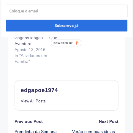
Subscreva já
Viagens de carro,
viagens longas … Que
Aventura!
Agosto 13, 2016
In "Atividades em
Família"
edgapoe1974
View All Posts
Post
Previous Post
Next Post
Prendinha da Semana
Verão com boas ideias –