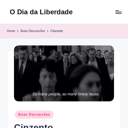
O Dia da Liberdade
Skip
to
Family
content
&
Home
Boas Discussões
Cinzento
Lifestyle
Posted
Boas Discussões
in
Cinzento