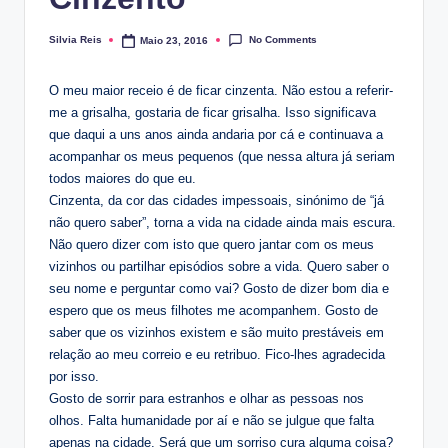
No Comments
Silvia Reis
Maio 23, 2016
Posted
by
O meu maior receio é de ficar cinzenta. Não estou a referir-
me a grisalha, gostaria de ficar grisalha. Isso significava
que daqui a uns anos ainda andaria por cá e continuava a
acompanhar os meus pequenos (que nessa altura já seriam
todos maiores do que eu.
Cinzenta, da cor das cidades impessoais, sinónimo de “já
não quero saber”, torna a vida na cidade ainda mais escura.
Não quero dizer com isto que quero jantar com os meus
vizinhos ou partilhar episódios sobre a vida. Quero saber o
seu nome e perguntar como vai? Gosto de dizer bom dia e
espero que os meus filhotes me acompanhem. Gosto de
saber que os vizinhos existem e são muito prestáveis em
relação ao meu correio e eu retribuo. Fico-lhes agradecida
por isso.
Gosto de sorrir para estranhos e olhar as pessoas nos
olhos. Falta humanidade por aí e não se julgue que falta
apenas na cidade. Será que um sorriso cura alguma coisa?