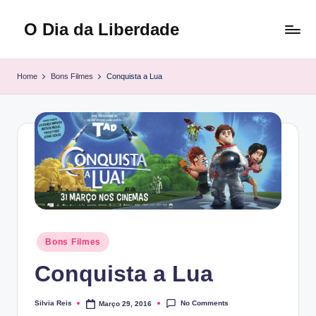
O Dia da Liberdade
Skip
to
Family
content
&
Home
Bons Filmes
Conquista a Lua
Lifestyle
Posted
Bons Filmes
in
Conquista a Lua
No Comments
Silvia Reis
Março 29, 2016
Posted
by