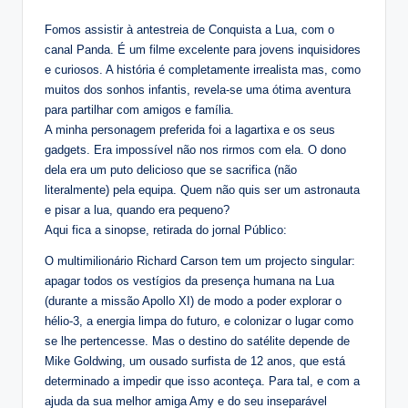
Fomos assistir à antestreia de Conquista a Lua, com o
canal Panda. É um filme excelente para jovens inquisidores
e curiosos. A história é completamente irrealista mas, como
muitos dos sonhos infantis, revela-se uma ótima aventura
para partilhar com amigos e família.
A minha personagem preferida foi a lagartixa e os seus
gadgets. Era impossível não nos rirmos com ela. O dono
dela era um puto delicioso que se sacrifica (não
literalmente) pela equipa. Quem não quis ser um astronauta
e pisar a lua, quando era pequeno?
Aqui fica a sinopse, retirada do jornal Público:
O multimilionário Richard Carson tem um projecto singular:
apagar todos os vestígios da presença humana na Lua
(durante a missão Apollo XI) de modo a poder explorar o
hélio-3, a energia limpa do futuro, e colonizar o lugar como
se lhe pertencesse. Mas o destino do satélite depende de
Mike Goldwing, um ousado surfista de 12 anos, que está
determinado a impedir que isso aconteça. Para tal, e com a
ajuda da sua melhor amiga Amy e do seu inseparável