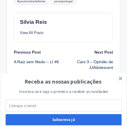
#youzzcorinedefarme
youzzportugal
Silvia Reis
View All Posts
Post
Previous Post
Next Post
A Raiz sem Medo – LI #6
Cars 3 – Opinião de
navigation
JJAdolescent
Receba as nossas publicações
Inscreva-se e seja o primeiro a receber as novidades
Comments
No comments yet. Why don’t you start the discussion?
Subscreva já
Qual a vossa opinião?