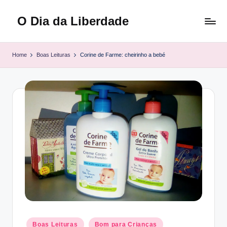
O Dia da Liberdade
Skip
to
Family
content
&
Home
Boas Leituras
Corine de Farme: cheirinho a bebé
Lifestyle
Posted
Boas Leituras
Bom para Crianças