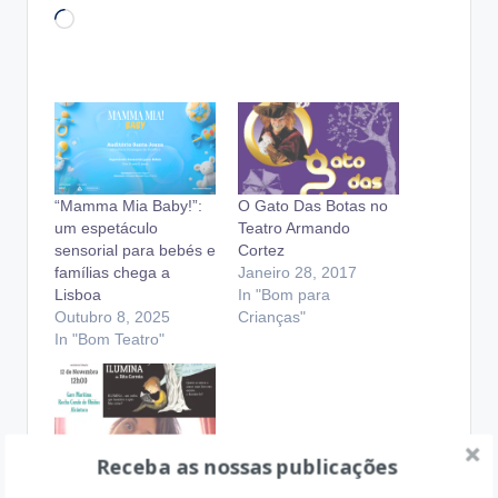
Loading…
“Mamma Mia Baby!”:
O Gato Das Botas no
um espetáculo
Teatro Armando
sensorial para bebés e
Cortez
famílias chega a
Janeiro 28, 2017
Lisboa
In "Bom para
Outubro 8, 2025
Crianças"
In "Bom Teatro"
Receba as nossas publicações
Fim de Semana com
as Crianças