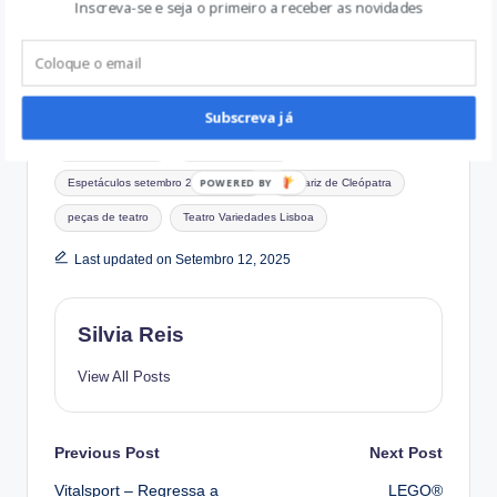
Inscreva-se e seja o primeiro a receber as novidades
Novembro 10, 2017
In "Atividades em
Família"
Subscreva já
Tags:
Augusto Abelaira
Cristina Carvalhal
Espetáculos setembro 2025 Lisboa
O Nariz de Cleópatra
peças de teatro
Teatro Variedades Lisboa
Last updated on Setembro 12, 2025
Silvia Reis
View All Posts
Post
Previous Post
Next Post
Vitalsport – Regressa a
LEGO®