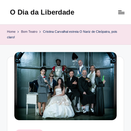
O Dia da Liberdade
Skip
to
Family
content
&
Home
Bom Teatro
Cristina Carvalhal estreia O Nariz de Cleópatra, pois
Lifestyle
claro!