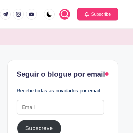
com
er.com
t.me
instagram.com
youtube.com
Subscribe
Facebook
Seguir o blogue por email
Recebe todas as novidades por email:
Email
Subscreve