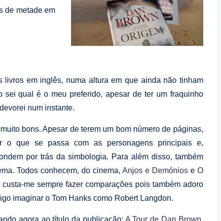
is de metade em
 livros em inglês, numa altura em que ainda não tinham
 sei qual é o meu preferido, apesar de ter um fraquinho
devorei num instante.
s muito bons. Apesar de terem um bom número de páginas,
er o que se passa com as personagens principais e,
condem por trás da simbologia. Para além disso, também
nema. Todos conhecem, do cinema,
Anjos e Demónios
e
O
m custa-me sempre fazer comparações pois também adoro
sigo imaginar o Tom Hanks como Robert Langdon.
ando agora ao título da publicação:
A Tour de Dan Brown
.