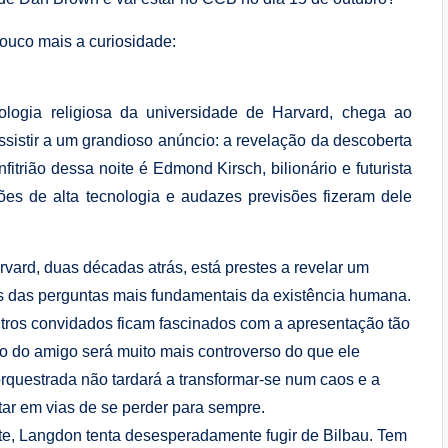
pouco mais a curiosidade:
ologia religiosa da universidade de Harvard, chega ao
istir a um grandioso anúncio: a revelação da descoberta
itrião dessa noite é Edmond Kirsch, bilionário e futurista
es de alta tecnologia e audazes previsões fizeram dele
vard, duas décadas atrás, está prestes a revelar um
as das perguntas mais fundamentais da existência humana.
utros convidados ficam fascinados com a apresentação tão
io do amigo será muito mais controverso do que ele
rquestrada não tardará a transformar-se num caos e a
tar em vias de se perder para sempre.
te, Langdon tenta desesperadamente fugir de Bilbau. Tem