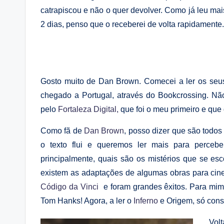
catrapiscou e não o quer devolver. Como já leu ma
2 dias, penso que o receberei de volta rapidamente.
Gosto muito de Dan Brown. Comecei a ler os seus
chegado a Portugal, através do Bookcrossing. Não
pelo
Fortaleza Digital,
que foi o meu primeiro e que 
Como fã de
Dan Brown
, posso dizer que são todo
o texto flui e queremos ler mais para perceb
principalmente, quais são os mistérios que se es
existem as adaptações de algumas obras para ci
Código da Vinci
e foram grandes êxitos. Para mi
Tom Hanks! Agora, a ler o
Inferno
e Origem, só con
Volt