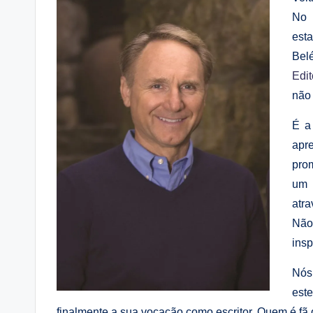
No 
est
Bel
Edit
não 
É a
apre
pro
um 
atr
Não
insp
Nós
est
finalmente a sua vocação como escritor. Quem é fã