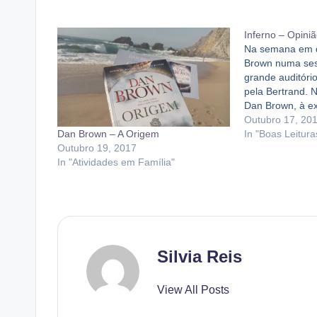
Inferno – Opini
Na semana em 
Brown numa ses
grande auditóri
pela Bertrand. N
Dan Brown, à e
orador nato e q
Outubro 17, 20
Dan Brown – A Origem
auditório de fo
In "Boas Leitura
Outubro 19, 2017
adolescente, que
In "Atividades em Família"
sobre isso na qu
Silvia Reis
View All Posts