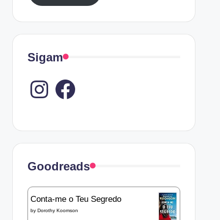
Sigam
Instagram
Goodreads
Conta-me o Teu Segredo
by
Dorothy Koomson