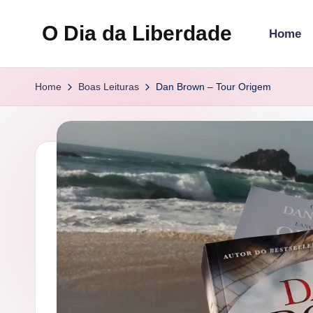
O Dia da Liberdade
Home
Skip
to
Family
content
&
Home
Boas Leituras
Dan Brown – Tour Origem
Lifestyle