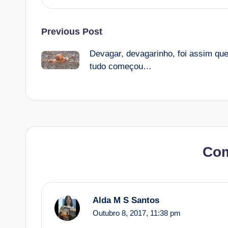
Post
Previous Post
Devagar, devagarinho, foi assim qu
navigation
tudo começou…
Co
Alda M S Santos
Outubro 8, 2017,
11:38 pm