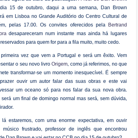
dia 15 de outubro, daqui a uma semana, Dan Brown
ará em Lisboa no Grande Auditório do Centro Cultural de
ém, pelas 17.00. Os convites oferecidos pela
Bertrand
ora
desapareceram num instante mas ainda há lugares
reservados para quem for para a fila muito, muito cedo.
 primeira vez que vem a Portugal e será um êxito. Vem
sentar o seu novo livro
Origem
, como já referimos, no que
mete transformar-se um momento inesquecível. É sempre
prazer ouvir um autor falar das suas obras e este vai
avessar um oceano só para nos falar da sua nova obra.
 será um final de domingo normal mas será, sem dúvida,
irador.
 lá estaremos, com uma enorme expectativa, em ouvir
e músico frustrado, professor de inglês que encontrou
 de Dan Brown e vai estar no CCB no dia 15 de outubro?