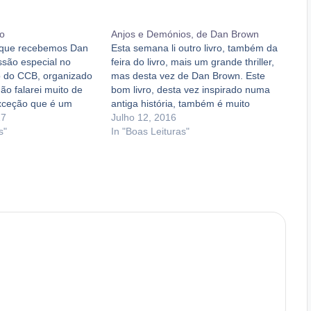
ão
Anjos e Demónios, de Dan Brown
que recebemos Dan
Esta semana li outro livro, também da
são especial no
feira do livro, mais um grande thriller,
o do CCB, organizado
mas desta vez de Dan Brown. Este
ão falarei muito de
bom livro, desta vez inspirado numa
xceção que é um
antiga história, também é muito
ue mobilizou o
17
interessante e empurra-nos assim
Julho 12, 2016
rma maravilhosa. O
s"
que começamos a ler. Os Illuminatti
In "Boas Leituras"
 já leu Origem, falará
foram uma antiga irmandade que
inta feira.…
tinha como princípio…