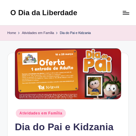
O Dia da Liberdade
Skip
to
Family
content
&
Home
Atividades em Família
Dia do Pai e Kidzania
Lifestyle
Posted
Atividades em Família
in
Dia do Pai e Kidzania