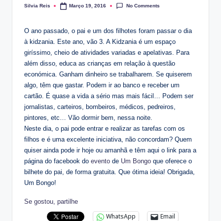
No Comments
Silvia Reis
Março 19, 2016
Posted
by
O ano passado, o pai e um dos filhotes foram passar o dia
à kidzania. Este ano, vão 3. A Kidzania é um espaço
giríssimo, cheio de atividades variadas e apelativas. Para
além disso, educa as crianças em relação à questão
económica. Ganham dinheiro se trabalharem. Se quiserem
algo, têm que gastar. Podem ir ao banco e receber um
cartão. É quase a vida a sério mas mais fácil… Podem ser
jornalistas, carteiros, bombeiros, médicos, pedreiros,
pintores, etc… Vão dormir bem, nessa noite.
Neste dia, o pai pode entrar e realizar as tarefas com os
filhos e é uma excelente iniciativa, não concordam? Quem
quiser ainda pode ir hoje ou amanhã e têm aqui o link para a
página do facebook do
evento
de
Um Bongo
que oferece o
bilhete do pai, de forma gratuita. Que ótima ideia! Obrigada,
Um Bongo!
Se gostou, partilhe
WhatsApp
Email