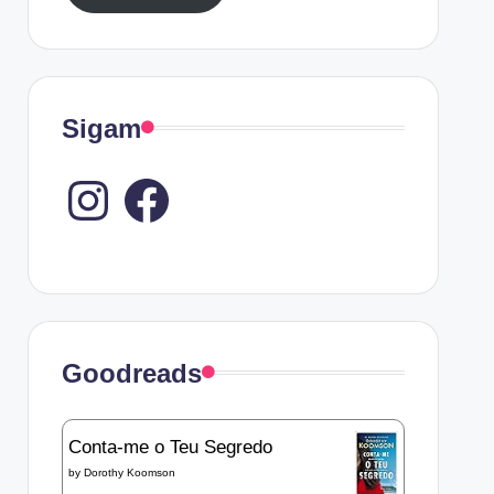
Sigam
Instagram
Goodreads
Conta-me o Teu Segredo
by
Dorothy Koomson