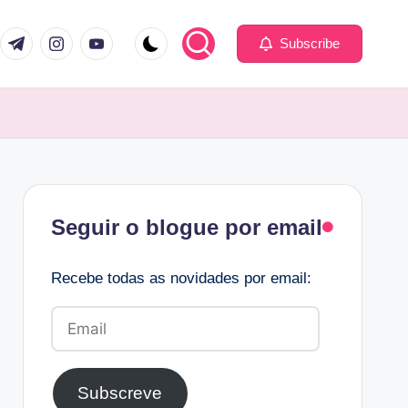
com
er.com
t.me
instagram.com
youtube.com
Subscribe
Facebook
Seguir o blogue por email
Recebe todas as novidades por email:
Email
Subscreve