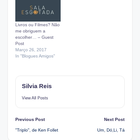
Livros ou Filmes? Não
me obriguem a
escolher… – Guest
Post
Março 26, 2017
In "Blogues Amigos"
Silvia Reis
View All Posts
Post
Previous Post
Next Post
"Triplo", de Ken Follet
Um, Dó,Li, Tá
navigation