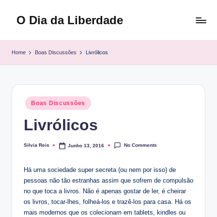
O Dia da Liberdade
Skip
to
Family
content
&
Home
Boas Discussões
Livrólicos
Lifestyle
Posted
Boas Discussões
in
Livrólicos
No Comments
Silvia Reis
Junho 13, 2016
Posted
by
Há uma sociedade super secreta (ou nem por isso) de
pessoas não tão estranhas assim que sofrem de compulsão
no que toca a livros. Não é apenas gostar de ler, é cheirar
os livros, tocar-lhes, folheá-los e trazê-los para casa. Há os
mais modernos que os colecionam em tablets, kindles ou