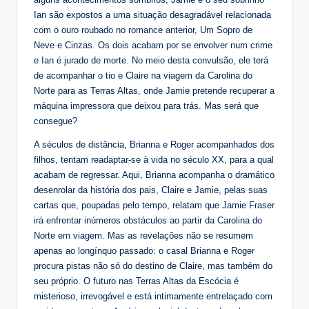
Ian são expostos a uma situação desagradável relacionada
com o ouro roubado no romance anterior, Um Sopro de
Neve e Cinzas. Os dois acabam por se envolver num crime
e Ian é jurado de morte. No meio desta convulsão, ele terá
de acompanhar o tio e Claire na viagem da Carolina do
Norte para as Terras Altas, onde Jamie pretende recuperar a
máquina impressora que deixou para trás. Mas será que
consegue?
A séculos de distância, Brianna e Roger acompanhados dos
filhos, tentam readaptar-se à vida no século XX, para a qual
acabam de regressar. Aqui, Brianna acompanha o dramático
desenrolar da história dos pais, Claire e Jamie, pelas suas
cartas que, poupadas pelo tempo, relatam que Jamie Fraser
irá enfrentar inúmeros obstáculos ao partir da Carolina do
Norte em viagem. Mas as revelações não se resumem
apenas ao longínquo passado: o casal Brianna e Roger
procura pistas não só do destino de Claire, mas também do
seu próprio. O futuro nas Terras Altas da Escócia é
misterioso, irrevogável e está intimamente entrelaçado com