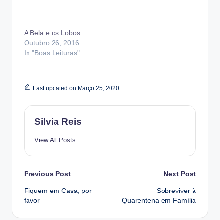
A Bela e os Lobos
Outubro 26, 2016
In "Boas Leituras"
Last updated on Março 25, 2020
Silvia Reis
View All Posts
Post
Previous Post
Next Post
Fiquem em Casa, por
Sobreviver à
navigation
favor
Quarentena em Família