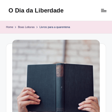
O Dia da Liberdade
Skip
to
Family
content
&
Home
Boas Leituras
Livros para a quarentena
Lifestyle