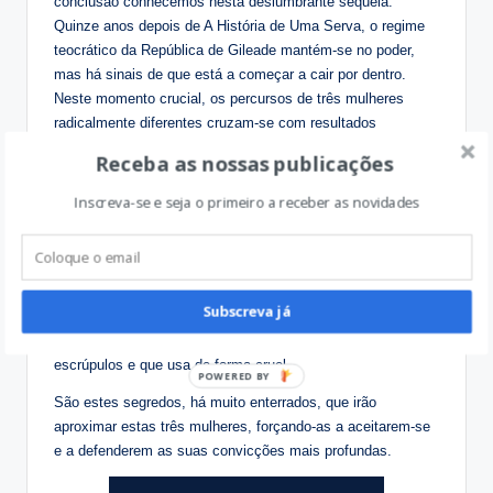
conclusão conhecemos nesta deslumbrante sequela.
Quinze anos depois de A História de Uma Serva, o regime
teocrático da República de Gileade mantém-se no poder,
mas há sinais de que está a começar a cair por dentro.
Neste momento crucial, os percursos de três mulheres
radicalmente diferentes cruzam-se com resultados
potencialmente explosivos. Duas cresceram em diferentes
Receba as nossas publicações
territórios, separadas por uma fronteira: uma, a filha
privilegiada de um Comandante de alta patente, em Gileade,
Inscreva-se e seja o primeiro a receber as novidades
e a outra no Canadá, onde acompanha ativamente os
horrores praticados pelo regime do país vizinho. Às vozes
destas duas jovens, saídas da primeira geração que
cresceu sob a nova ordem, junta-se a voz de uma terceira,
Subscreva já
uma mulher que é um dos carrascos do regime de Gileade,
cujo poder se baseia nos segredos que foi reunindo sem
escrúpulos e que usa de forma cruel.
São estes segredos, há muito enterrados, que irão
aproximar estas três mulheres, forçando-as a aceitarem-se
e a defenderem as suas convicções mais profundas.