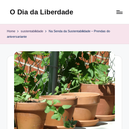
O Dia da Liberdade
Skip
to
Family
content
&
Home
sustentabilidade
Na Senda da Sustentabilidade – Prendas do
Lifestyle
aniversariante