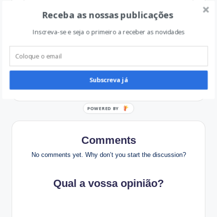
View All Posts
Receba as nossas publicações
Inscreva-se e seja o primeiro a receber as novidades
Post
Previous Post
Next Post
A todos os que dizem
10 desejos para os
navigation
que o Dia Internacional
meus filhos
da Mulher não deveria
Subscreva já
existir…
P
O
W
Comments
E
R
No comments yet. Why don’t you start the discussion?
E
D
Qual a vossa opinião?
B
Y