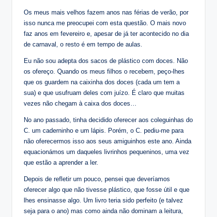
Os meus mais velhos fazem anos nas férias de verão, por
isso nunca me preocupei com esta questão. O mais novo
faz anos em fevereiro e, apesar de já ter acontecido no dia
de carnaval, o resto é em tempo de aulas.
Eu não sou adepta dos sacos de plástico com doces. Não
os ofereço. Quando os meus filhos o recebem, peço-lhes
que os guardem na caixinha dos doces (cada um tem a
sua) e que usufruam deles com juízo. É claro que muitas
vezes não chegam à caixa dos doces…
No ano passado, tinha decidido oferecer aos coleguinhas do
C. um caderninho e um lápis. Porém, o C. pediu-me para
não oferecermos isso aos seus amiguinhos este ano. Ainda
equacionámos um daqueles livrinhos pequeninos, uma vez
que estão a aprender a ler.
Depois de refletir um pouco, pensei que deveríamos
oferecer algo que não tivesse plástico, que fosse útil e que
lhes ensinasse algo. Um livro teria sido perfeito (e talvez
seja para o ano) mas como ainda não dominam a leitura,