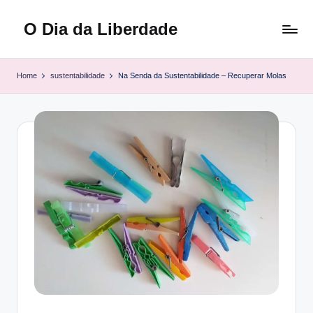
O Dia da Liberdade
Skip
to
Family
content
&
Home
sustentabilidade
Na Senda da Sustentabilidade – Recuperar Molas
Lifestyle