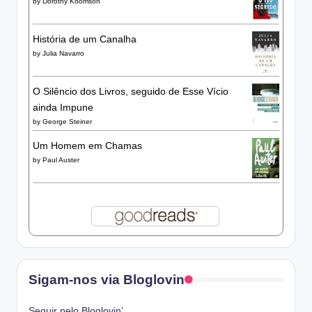
by
Dorothy Koomson
História de um Canalha
by
Julia Navarro
O Silêncio dos Livros, seguido de Esse Vício
ainda Impune
by
George Steiner
Um Homem em Chamas
by
Paul Auster
Sigam-nos via Bloglovin
Seguir pelo Bloglovin’