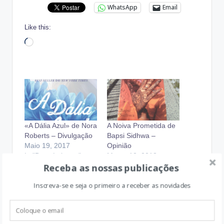
WhatsApp
Email
Like this:
Loading…
«A Dália Azul» de Nora
A Noiva Prometida de
Roberts – Divulgação
Bapsi Sidhwa –
Maio 19, 2017
Opinião
In "Boas Leituras"
Março 12, 2018
Receba as nossas publicações
In "Boas Leituras"
Inscreva-se e seja o primeiro a receber as novidades
As melhores Férias de