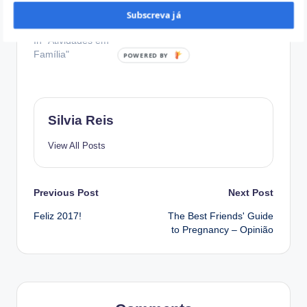
sempre … no Carro
Subscreva já
Julho 15, 2017
In "Atividades em
Família"
Silvia Reis
View All Posts
Post
Previous Post
Next Post
Feliz 2017!
The Best Friends' Guide
navigation
to Pregnancy – Opinião