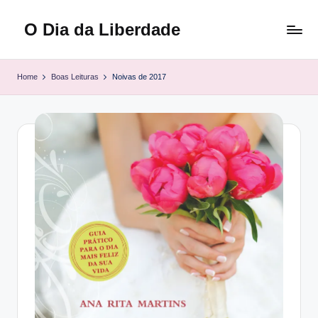
O Dia da Liberdade
Skip
to
Family
content
&
Home
Boas Leituras
Noivas de 2017
Lifestyle