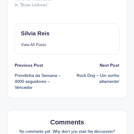
In "Boas Leituras"
Silvia Reis
View All Posts
Post
Previous Post
Next Post
Prendinha da Semana –
Rock Dog – Um sonho
navigation
4000 seguidores –
altamente!
Vencedor
Comments
No comments yet. Why don’t you start the discussion?