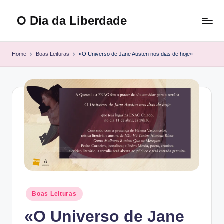
O Dia da Liberdade
Skip
to
Family
content
&
Home
Boas Leituras
«O Universo de Jane Austen nos dias de hoje»
Lifestyle
Posted
Boas Leituras
in
«O Universo de Jane