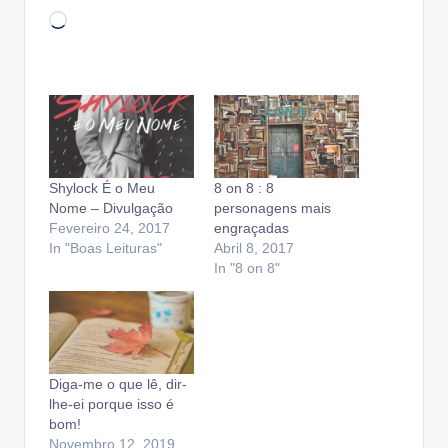
Loading…
Shylock É o Meu
8 on 8 : 8
Nome – Divulgação
personagens mais
Fevereiro 24, 2017
engraçadas
In "Boas Leituras"
Abril 8, 2017
In "8 on 8"
Diga-me o que lê, dir-
lhe-ei porque isso é
bom!
Novembro 12, 2019