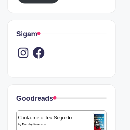
Sigam
Instagram
Goodreads
Conta-me o Teu Segredo
by
Dorothy Koomson