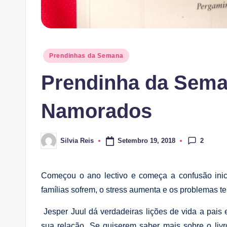
Posted
Prendinhas da Semana
in
Prendinha da Sema
Namorados
2
Setembro 19, 2018
Silvia Reis
Posted
by
Começou o ano lectivo e começa a confusão inic
famílias sofrem, o stress aumenta e os problemas t
Jesper Juul dá verdadeiras lições de vida a pa
sua relação. Se quiserem saber mais sobre o liv