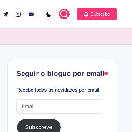
com
er.com
t.me
instagram.com
youtube.com
Subscribe
Facebook
Seguir o blogue por email
Recebe todas as novidades por email:
Email
Subscreve