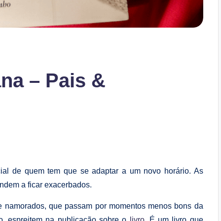
na – Pais &
ial de quem tem que se adaptar a um novo horário. As
endem a ficar exacerbados.
is e namorados, que passam por momentos menos bons da
ro, espreitem na publicação sobre o
livro
. É um livro que