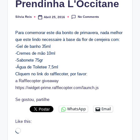
Prendinha L'Occitane
No Comments
Silvia Reis
Abril 25, 2016
Posted
by
Para comemorar este dia bonito de primavera, nada melhor
que este lindo necessaire à base da flor de cerejeira com:
-Gel de banho 35ml
-Cremes de mão 10ml
-Sabonete 75gr
-Água de Toiletee 7,5ml
Cliquem no link do rafflecoter, por favor:
a Rafflecopter giveaway
https://widget-prime.rafflecopter.com/launch.js
Se gostou, partilhe
WhatsApp
Email
Like this:
Loading…