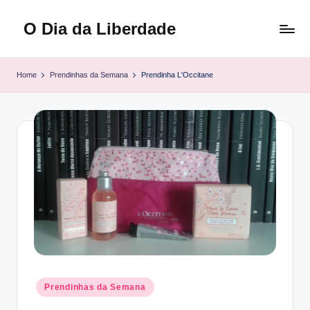
O Dia da Liberdade
Skip
to
Family
content
&
Home
Prendinhas da Semana
Prendinha L'Occitane
Lifestyle
Posted
Prendinhas da Semana
in