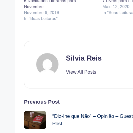
6 Novidades Literárias para
7 Livros para o
Novembro
Maio 12, 2020
Novembro 6, 2019
In "Boas Leitura
In "Boas Leituras"
Silvia Reis
View All Posts
Post
Previous Post
navigation
“Diz-lhe que Não” – Opinião – Guest
Post