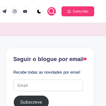
com
er.com
t.me
instagram.com
youtube.com
Subscribe
Facebook
Seguir o blogue por email
Recebe todas as novidades por email:
Email
Subscreve