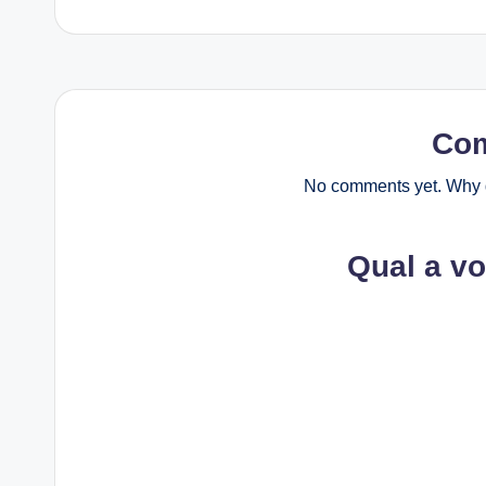
Co
No comments yet. Why d
Qual a v