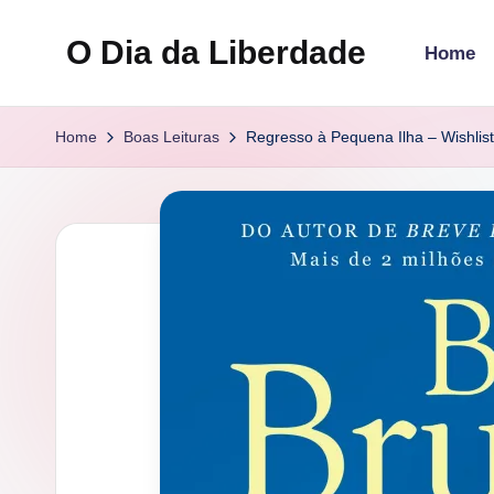
O Dia da Liberdade
Home
Skip
to
Family
content
&
Home
Boas Leituras
Regresso à Pequena Ilha – Wishlist
Lifestyle