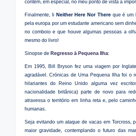
contém, em especial, no meu ponto de vista a impo
Finalmente, li
Neither Here Nor There
que é um l
pela europa por um estudante americano sem dinheir
no comboio e que houve algumas pessoas a olh
mesmo do livro!
Sinopse de
Regresso à Pequena Ilha
:
Em 1995, Bill Bryson fez uma viagem por Inglate
agradável. Crónicas de Uma Pequena Ilha foi o r
hilariantes do Reino Unido alguma vez escrit
nacionalidade britânica) parte de novo para re
atravessa o território em linha reta e, pelo cami
humanas.
Seja evitando um ataque de vacas em Torcross, 
maior gravidade, contemplando o futuro das ma