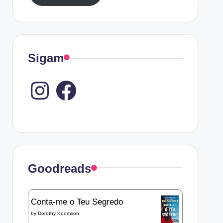
Sigam
Instagram
Goodreads
Conta-me o Teu Segredo
by
Dorothy Koomson