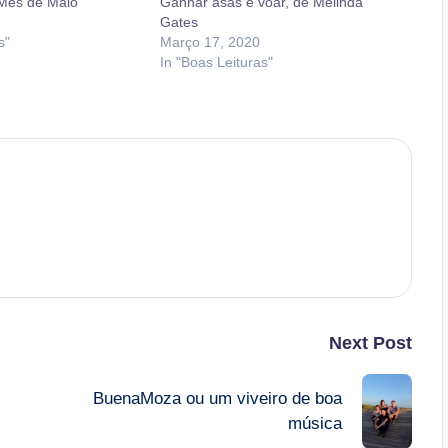
 Mês de Maio
Ganhar asas e voar, de Melinda
Gates
s"
Março 17, 2020
In "Boas Leituras"
Next Post
BuenaMoza ou um viveiro de boa
música