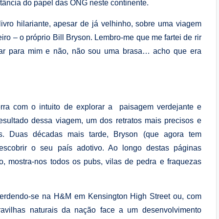
rtância do papel das ONG neste continente.
ivro hilariante, apesar de já velhinho, sobre uma viagem
o – o próprio Bill Bryson. Lembro-me que me fartei de rir
ar para mim e não, não sou uma brasa… acho que era
rra com o intuito de explorar a paisagem verdejante e
esultado dessa viagem, um dos retratos mais precisos e
os. Duas décadas mais tarde, Bryson (que agora tem
descobrir o seu país adotivo. Ao longo destas páginas
nho, mostra-nos todos os pubs, vilas de pedra e fraquezas
perdendo-se na H&M em Kensington High Street ou, com
ravilhas naturais da nação face a um desenvolvimento