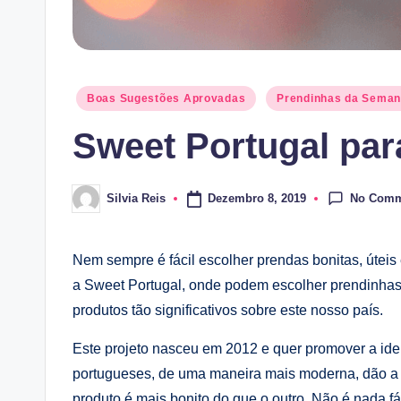
Posted
Boas Sugestões Aprovadas
Prendinhas da Sema
in
Sweet Portugal par
No Comm
Dezembro 8, 2019
Silvia Reis
Posted
by
Nem sempre é fácil escolher prendas bonitas, úteis
a Sweet Portugal, onde podem escolher prendinhas,
produtos tão significativos sobre este nosso país.
Este projeto nasceu em 2012 e quer promover a ide
portugueses, de uma maneira mais moderna, dão a c
produto é mais bonito do que o outro. Não é nada fá