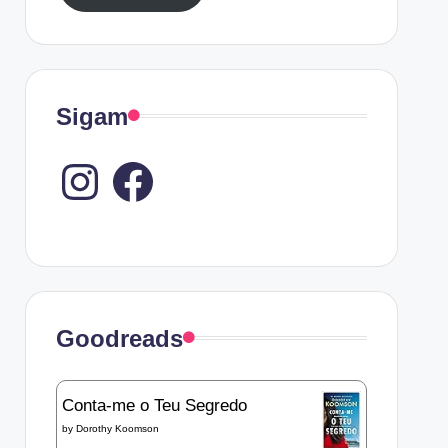
Sigam
Instagram
Goodreads
Conta-me o Teu Segredo
by
Dorothy Koomson