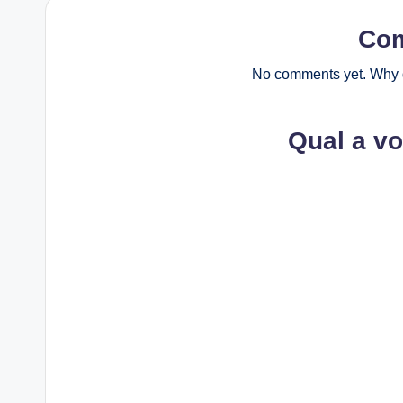
Co
No comments yet. Why d
Qual a v