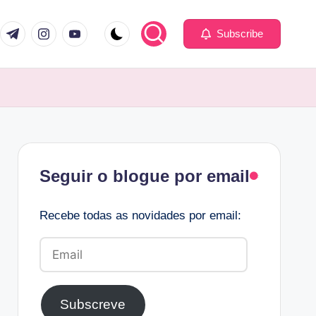
com
er.com
t.me
instagram.com
youtube.com
Subscribe
Facebook
Seguir o blogue por email
Recebe todas as novidades por email:
Email
Subscreve