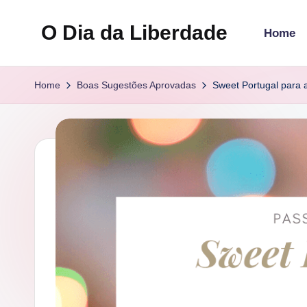
O Dia da Liberdade
Home
Skip
to
Family
content
&
Home
Boas Sugestões Aprovadas
Sweet Portugal para 
Lifestyle