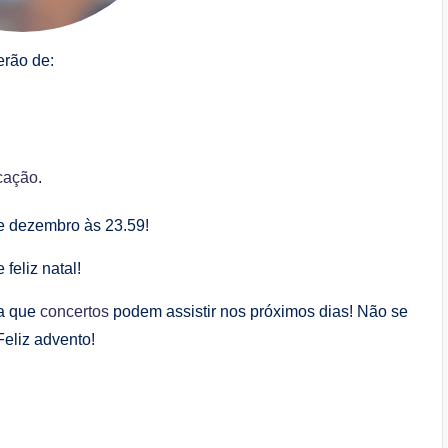
erão de:
cação
.
e dezembro às 23.59!
feliz natal!
 a que
concertos
podem assistir nos próximos dias! Não se
eliz advento!