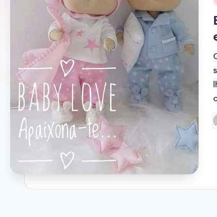
i
P
b