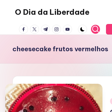
O Dia da Liberdade
Skip
to
Family
content
facebook.com
twitter.com
t.me
instagram.com
youtube.com
&
Lifestyle
cheesecake frutos vermelhos
i