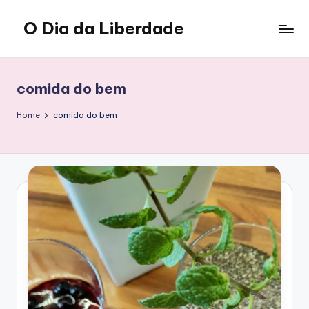
O Dia da Liberdade
Skip
to
Family
content
&
Lifestyle
comida do bem
Home
comida do bem