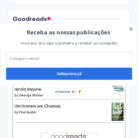
Goodreads
Receba as nossas publicações
Conta-me o Teu Segredo
by
Dorothy Koomson
Inscreva-se e seja o primeiro a receber as novidades
História de um Canalha
by
Julia Navarro
Subscreva já
O Silêncio dos Livros, seguido de Esse Vício
ainda Impune
POWERED BY
by
George Steiner
Um Homem em Chamas
by
Paul Auster