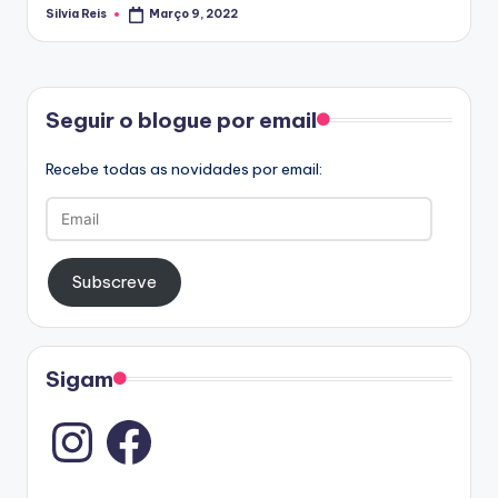
Silvia Reis
Março 9, 2022
Posted
by
Facebook
Seguir o blogue por email
Recebe todas as novidades por email:
Email
Subscreve
Sigam
Instagram