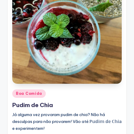
Posted
Boa Comida
in
Pudim de Chia
Já alguma vez provaram pudim de chia? Não há
desculpas para não provarem! Vão até:ℙ𝕦𝕕𝕚𝕞 𝕕𝕖 ℂ𝕙𝕚𝕒
e experimentem!