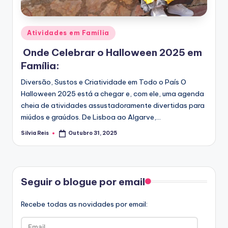
Posted
Atividades em Família
in
Onde Celebrar o Halloween 2025 em
Família:
Diversão, Sustos e Criatividade em Todo o País O
Halloween 2025 está a chegar e, com ele, uma agenda
cheia de atividades assustadoramente divertidas para
miúdos e graúdos. De Lisboa ao Algarve,…
Silvia Reis
Outubro 31, 2025
Posted
by
Facebook
Seguir o blogue por email
Recebe todas as novidades por email:
Email