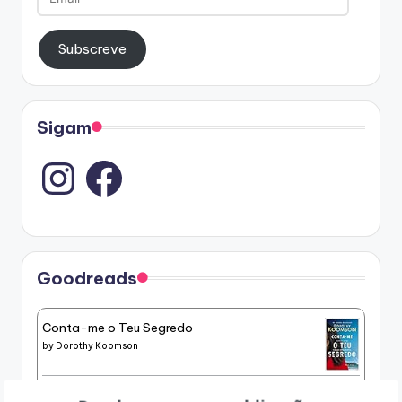
Subscreve
Sigam
Instagram
Goodreads
Conta-me o Teu Segredo
by
Dorothy Koomson
História de um Canalha