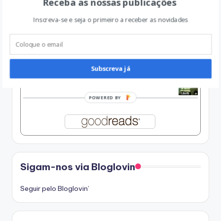
Receba as nossas publicações
by
Julia Navarro
Inscreva-se e seja o primeiro a receber as novidades
O Silêncio dos Livros, seguido de Esse Vício
ainda Impune
by
George Steiner
Subscreva já
Um Homem em Chamas
by
Paul Auster
POWERED BY
Sigam-nos via Bloglovin
Seguir pelo Bloglovin’