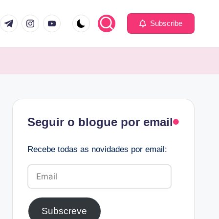
com
er.com
t.me
instagram.com
youtube.com
Subscribe
Facebook
Seguir o blogue por email
Recebe todas as novidades por email:
Email
Subscreve