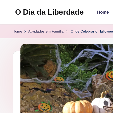
O Dia da Liberdade
Home
Skip
to
Family
content
&
Home
Atividades em Família
Onde Celebrar o Hallowee
Lifestyle