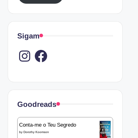
Sigam
Instagram
Goodreads
Conta-me o Teu Segredo
by
Dorothy Koomson