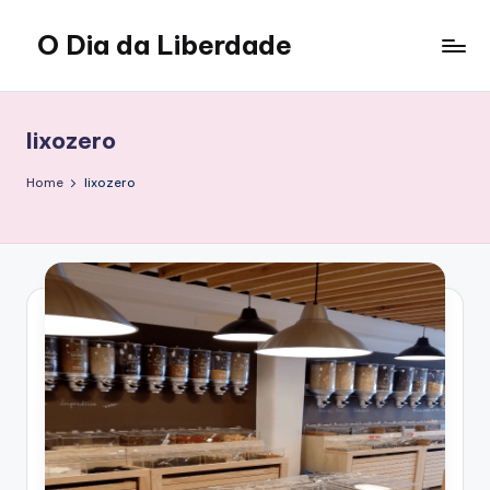
O Dia da Liberdade
Skip
to
Family
content
&
Lifestyle
lixozero
Home
lixozero