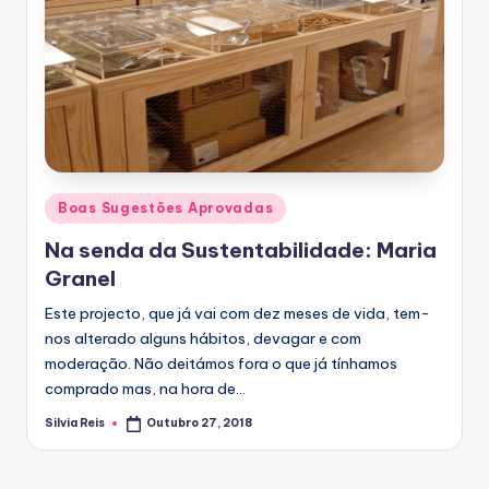
Posted
Boas Sugestões Aprovadas
in
Na senda da Sustentabilidade: Maria
Granel
Este projecto, que já vai com dez meses de vida, tem-
nos alterado alguns hábitos, devagar e com
moderação. Não deitámos fora o que já tínhamos
comprado mas, na hora de…
Silvia Reis
Outubro 27, 2018
Posted
by