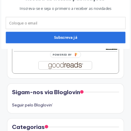
Inscreva-se e seja o primeiro a receber as novidades
O Silêncio dos Livros, seguido de Esse Vício
ainda Impune
by
George Steiner
Um Homem em Chamas
Subscreva já
by
Paul Auster
POWERED BY
Sigam-nos via Bloglovin
Seguir pelo Bloglovin’
Categorias