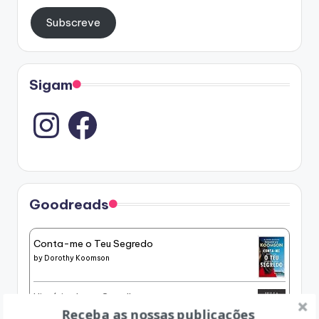
Subscreve
Sigam
Instagram
Goodreads
Conta-me o Teu Segredo
by
Dorothy Koomson
História de um Canalha
Receba as nossas publicações
by
Julia Navarro