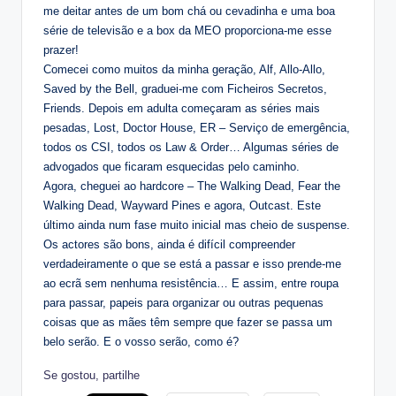
me deitar antes de um bom chá ou cevadinha e uma boa
série de televisão e a box da MEO proporciona-me esse
prazer!
Comecei como muitos da minha geração, Alf, Allo-Allo,
Saved by the Bell, graduei-me com Ficheiros Secretos,
Friends. Depois em adulta começaram as séries mais
pesadas, Lost, Doctor House, ER – Serviço de emergência,
todos os CSI, todos os Law & Order… Algumas séries de
advogados que ficaram esquecidas pelo caminho.
Agora, cheguei ao hardcore – The Walking Dead, Fear the
Walking Dead, Wayward Pines e agora, Outcast. Este
último ainda num fase muito inicial mas cheio de suspense.
Os actores são bons, ainda é difícil compreender
verdadeiramente o que se está a passar e isso prende-me
ao ecrã sem nenhuma resistência… E assim, entre roupa
para passar, papeis para organizar ou outras pequenas
coisas que as mães têm sempre que fazer se passa um
belo serão. E o vosso serão, como é?
Se gostou, partilhe