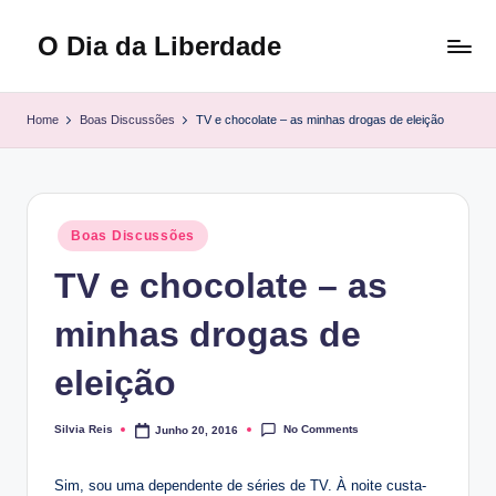
O Dia da Liberdade
Skip
to
Family
content
&
Home
Boas Discussões
TV e chocolate – as minhas drogas de eleição
Lifestyle
Posted
Boas Discussões
in
TV e chocolate – as
minhas drogas de
eleição
No Comments
Silvia Reis
Junho 20, 2016
Posted
by
Sim, sou uma dependente de séries de TV. À noite custa-