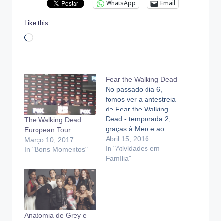
WhatsApp
Email
Like this:
Loading…
Fear the Walking Dead
No passado dia 6,
fomos ver a antestreia
de Fear the Walking
Dead - temporada 2,
The Walking Dead
graças à Meo e ao
European Tour
AMC. Não disse nada
Abril 15, 2016
Março 10, 2017
antes porque nos
In "Atividades em
In "Bons Momentos"
tinham pedido para
Família"
mantermos em
segredo o que
tínhamos visto... e
com razão. Foi
horrivelmente
Anatomia de Grey e
estressante mas tão