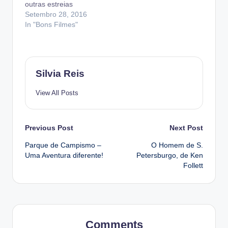
outras estreias
bom. Havia zombies
Setembro 28, 2016
pelos corredores…
In "Bons Filmes"
Silvia Reis
View All Posts
Post
Previous Post
Next Post
Parque de Campismo –
O Homem de S.
navigation
Uma Aventura diferente!
Petersburgo, de Ken
Follett
Comments