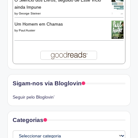
O Silêncio dos Livros, seguido de Esse Vício
ainda Impune
by
George Steiner
Um Homem em Chamas
by
Paul Auster
Sigam-nos via Bloglovin
Seguir pelo Bloglovin’
Categorias
Categorias