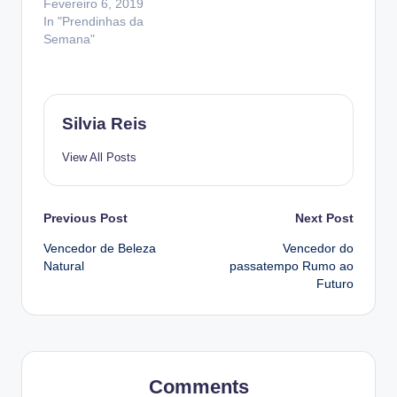
Fevereiro 6, 2019
In "Prendinhas da
Semana"
Silvia Reis
View All Posts
Post
Previous Post
Next Post
Vencedor de Beleza
Vencedor do
navigation
Natural
passatempo Rumo ao
Futuro
Comments