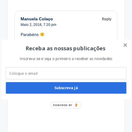
Manuela Colaço
Reply
Maio 2, 2018,
7:20 pm
Parabéns
Receba as nossas publicações
Qual a vossa opinião?
Inscreva-se e seja o primeiro a receber as novidades
Subscreva já
P
O
W
E
R