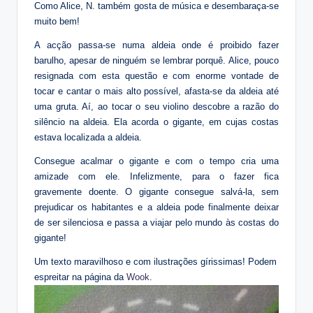
Como Alice, N. também gosta de música e desembaraça-se
muito bem!
A acção passa-se numa aldeia onde é proibido fazer
barulho, apesar de ninguém se lembrar porquê. Alice, pouco
resignada com esta questão e com enorme vontade de
tocar e cantar o mais alto possível, afasta-se da aldeia até
uma gruta. Aí, ao tocar o seu violino descobre a razão do
silêncio na aldeia. Ela acorda o gigante, em cujas costas
estava localizada a aldeia.
Consegue acalmar o gigante e com o tempo cria uma
amizade com ele. Infelizmente, para o fazer fica
gravemente doente. O gigante consegue salvá-la, sem
prejudicar os habitantes e a aldeia pode finalmente deixar
de ser silenciosa e passa a viajar pelo mundo às costas do
gigante!
Um texto maravilhoso e com ilustrações gírissimas! Podem
espreitar na página da
Wook
.