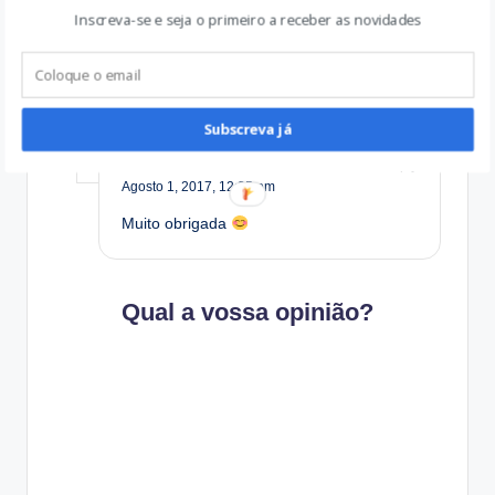
Inscreva-se e seja o primeiro a receber as novidades
anisioluiz2008
Reply
Agosto 1, 2017,
9:28 am
Reblogged this on
O LADO ESCURO DA LUA
.
Subscreva já
Silvia Reis
Reply
Agosto 1, 2017,
12:35 pm
Muito obrigada
Qual a vossa opinião?