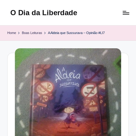
O Dia da Liberdade
Skip
to
Family
content
&
Home
Boas Leituras
A Aldeia que Sussurava – Opinião #LI7
Lifestyle