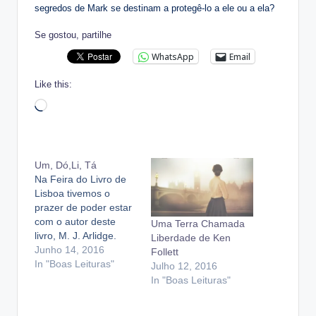
segredos de Mark se destinam a protegê-lo a ele ou a ela?
Se gostou, partilhe
WhatsApp
Email
Like this:
Loading…
Um, Dó,Li, Tá
Na Feira do Livro de
Lisboa tivemos o
prazer de poder estar
com o autor deste
Uma Terra Chamada
livro, M. J. Arlidge.
Liberdade de Ken
Pedi ajuda às
Junho 14, 2016
Follett
especialistas (livrólicas
In "Boas Leituras"
Julho 12, 2016
que adoram policiais e
In "Boas Leituras"
thrillers) e
aconselharam me