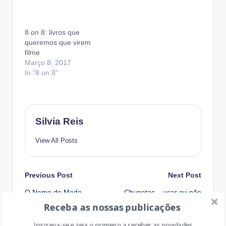
este. Para já é o
primeiro do autor e,
deste modo, é mais
8 on 8: livros que
simples perceber os
queremos que virem
outros…
filme
Março 8, 2017
In "8 on 8"
Silvia Reis
View All Posts
Post
Previous Post
Next Post
O Nome do Medo –
Chupetas – usar ou não
navigation
Opinião
usar
Receba as nossas publicações
Inscreva-se e seja o primeiro a receber as novidades