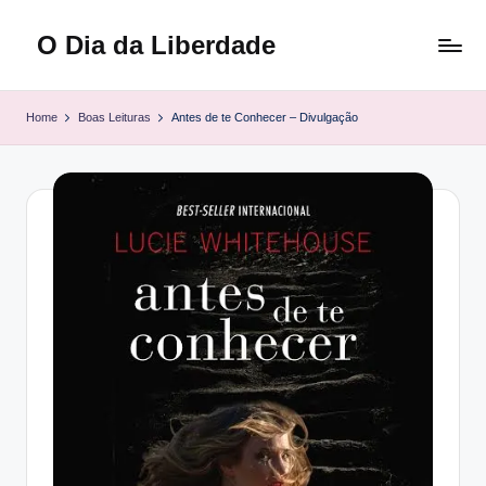
O Dia da Liberdade
Skip
to
Family
content
&
Home
Boas Leituras
Antes de te Conhecer – Divulgação
Lifestyle