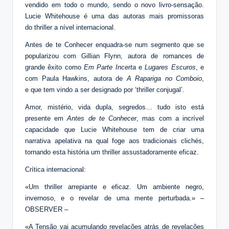
vendido em todo o mundo, sendo o novo livro-sensação.
Lucie Whitehouse é uma das autoras mais promissoras
do thriller a nível internacional.
Antes de te Conhecer enquadra-se num segmento que se
popularizou com Gillian Flynn, autora de romances de
grande êxito como
Em Parte Incerta
e
Lugares Escuros
, e
com Paula Hawkins, autora de
A Rapariga no Comboio
,
e que tem vindo a ser designado por ‘thriller conjugal’.
Amor, mistério, vida dupla, segredos… tudo isto está
presente em
Antes de te Conhecer
, mas com a incrível
capacidade que Lucie Whitehouse tem de criar uma
narrativa apelativa na qual foge aos tradicionais clichés,
tornando esta história um thriller assustadoramente eficaz.
Crítica internacional:
«Um thriller arrepiante e eficaz. Um ambiente negro,
invernoso, e o revelar de uma mente perturbada.» –
OBSERVER –
«A Tensão vai acumulando revelações atrás de revelações