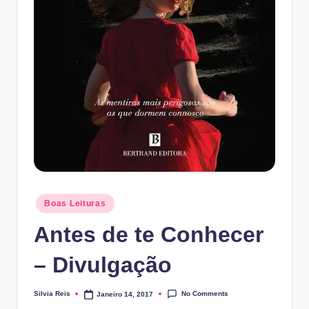
Posted
Boas Leituras
in
Antes de te Conhecer
– Divulgação
No Comments
Silvia Reis
Janeiro 14, 2017
Posted
by