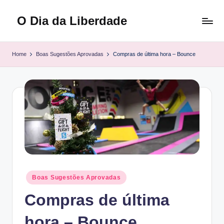
O Dia da Liberdade
Skip
to
Family
content
&
Home
Boas Sugestões Aprovadas
Compras de última hora – Bounce
Lifestyle
Posted
Boas Sugestões Aprovadas
in
Compras de última
hora – Bounce