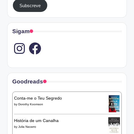
Subscreve
Sigam
Instagram
Goodreads
Conta-me o Teu Segredo
by
Dorothy Koomson
História de um Canalha
by
Julia Navarro