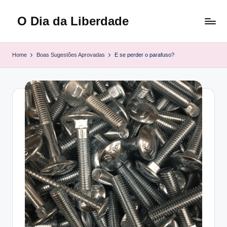
O Dia da Liberdade
Skip
to
Family
content
&
Home
Boas Sugestões Aprovadas
E se perder o parafuso?
Lifestyle