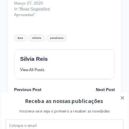
Março 27, 2020
In "Boas Sugestões
Aprovadas"
Tags:
ikea
móveis
parafusos
Silvia Reis
View All Posts
Post
Previous Post
Next Post
Receba as nossas publicações
A Mamã é que sabe –
Vencedor de Pais &
navigation
Arranjem uma Pedra
Namorados
Inscreva-se e seja o primeiro a receber as novidades