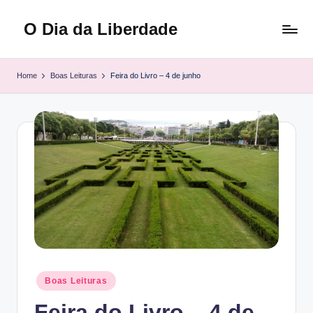
O Dia da Liberdade
Skip
to
Family
content
&
Home
Boas Leituras
Feira do Livro – 4 de junho
Lifestyle
Posted
Boas Leituras
in
Feira do Livro – 4 de