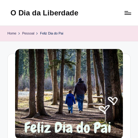
O Dia da Liberdade
Skip
to
Family
content
&
Home
Pessoal
Feliz Dia do Pai
Lifestyle