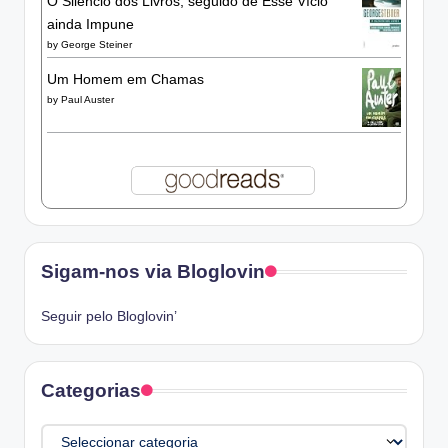
O Silêncio dos Livros, seguido de Esse Vício
ainda Impune
by
George Steiner
Um Homem em Chamas
by
Paul Auster
Sigam-nos via Bloglovin
Seguir pelo Bloglovin’
Categorias
Categorias