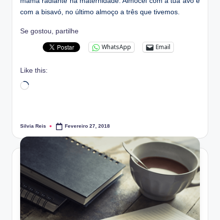
mamã radiante na maternidade. Almocei com a tua avó e
com a bisavó, no último almoço a três que tivemos.
Se gostou, partilhe
WhatsApp
Email
Like this:
Loading…
Silvia Reis
Fevereiro 27, 2018
Posted
by