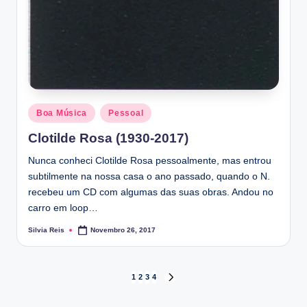
Posted
Boa Música
Pessoal
in
Clotilde Rosa (1930-2017)
Nunca conheci Clotilde Rosa pessoalmente, mas entrou
subtilmente na nossa casa o ano passado, quando o N.
recebeu um CD com algumas das suas obras. Andou no
carro em loop…
Silvia Reis
Novembro 26, 2017
Posted
by
Paginação
1
2
3
4
NEXT
PAGE