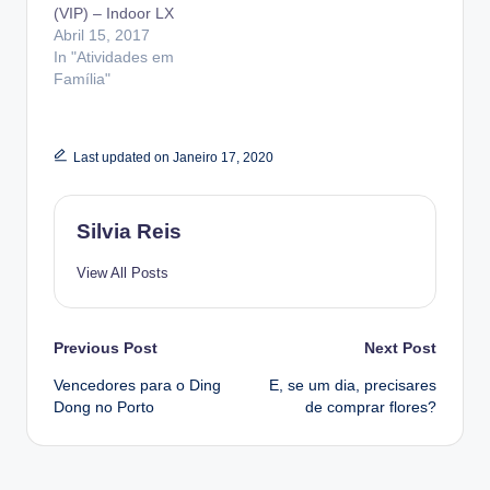
(VIP) – Indoor LX
Abril 15, 2017
In "Atividades em
Família"
Last updated on Janeiro 17, 2020
Silvia Reis
View All Posts
Post
Previous Post
Next Post
Vencedores para o Ding
E, se um dia, precisares
navigation
Dong no Porto
de comprar flores?