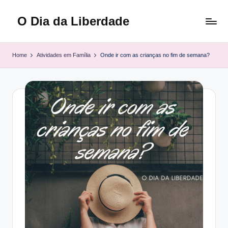
O Dia da Liberdade
Skip
to
Family
content
&
Home
Atividades em Família
Onde ir com as crianças no fim de semana?
Lifestyle