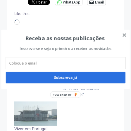
WhatsApp
Email
Like this:
Loading…
Receba as nossas publicações
Inscreva-se e seja o primeiro a receber as novidades
Boas notícias
Este fim de semana
Abril 14, 2017
vamos…
Subscreva já
In "Boas Notícias"
Junho 28, 2019
In "Boas Sugestões
Aprovadas"
Viver em Portugal