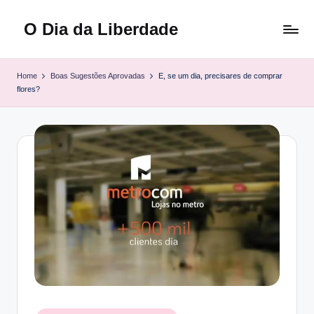
O Dia da Liberdade
Skip
to
Family
content
&
Home
Boas Sugestões Aprovadas
E, se um dia, precisares de comprar
Lifestyle
flores?