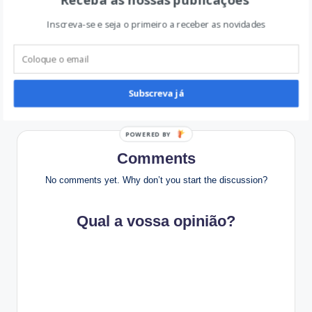
Inscreva-se e seja o primeiro a receber as novidades
Post
Previous Post
Next Post
Onde ir com as crianças
Passatempo IndieJúnior
navigation
no fim de semana?
Allianz – Porto
Subscreva já
P
O
Comments
W
No comments yet. Why don’t you start the discussion?
E
R
E
Qual a vossa opinião?
D
B
Y