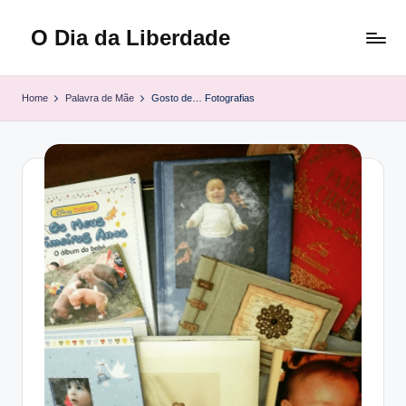
O Dia da Liberdade
Skip
to
Family
content
&
Home
Palavra de Mãe
Gosto de… Fotografias
Lifestyle