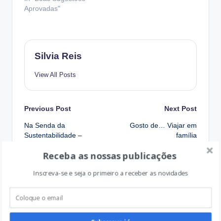
Aprovadas"
Silvia Reis
View All Posts
Post
Previous Post
Next Post
Na Senda da
Gosto de… Viajar em
navigation
Sustentabilidade –
família
Floresta
Receba as nossas publicações
Inscreva-se e seja o primeiro a receber as novidades
Comments
No comments yet. Why don’t you start the discussion?