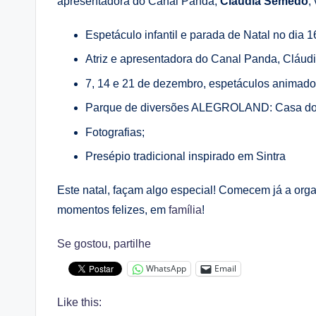
apresentadora do Canal Panda,
Cláudia Semedo
,
Espetáculo infantil e parada de Natal no dia 
Atriz e apresentadora do Canal Panda, Cláud
7, 14 e 21 de dezembro, espetáculos animad
Parque de diversões ALEGROLAND: Casa do Pa
Fotografias;
Presépio tradicional inspirado em Sintra
Este natal, façam algo especial! Comecem já a orga
momentos felizes, em
família
!
Se gostou, partilhe
WhatsApp
Email
Like this: