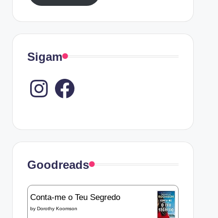
Sigam
Instagram
Goodreads
Conta-me o Teu Segredo
by
Dorothy Koomson