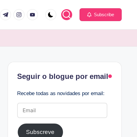
com
er.com
t.me
instagram.com
youtube.com
Subscribe
Facebook
Seguir o blogue por email
Recebe todas as novidades por email:
Email
Subscreve