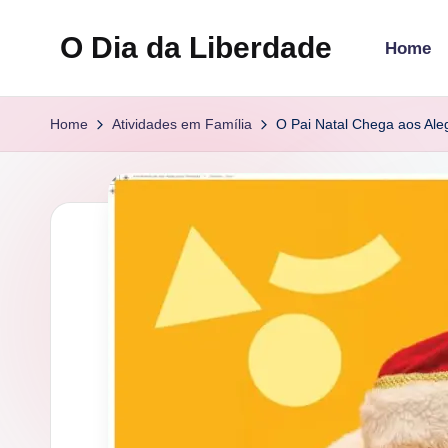
O Dia da Liberdade
Home
Skip
to
Family
content
&
Home
Atividades em Família
O Pai Natal Chega aos Ale
Lifestyle