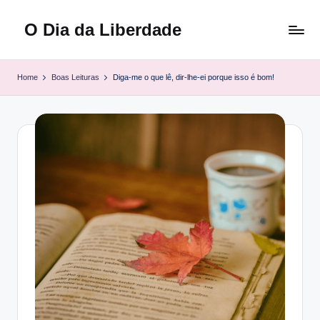
O Dia da Liberdade
Skip
to
Family
content
&
Home
Boas Leituras
Diga-me o que lê, dir-lhe-ei porque isso é bom!
Lifestyle