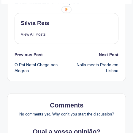
Last updated on Novembro 12, 2019
Silvia Reis
View All Posts
Post
Previous Post
Next Post
O Pai Natal Chega aos
Nolla meets Prado em
navigation
Alegros
Lisboa
Comments
No comments yet. Why don’t you start the discussion?
Qual a vossa opinião?