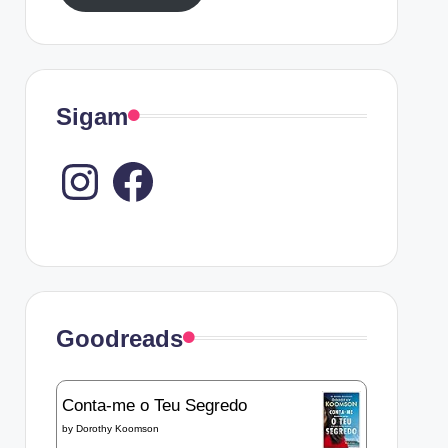
Sigam
Instagram
Goodreads
Conta-me o Teu Segredo
by
Dorothy Koomson