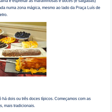
alha e espreitar as maravilhosas e doces (e salgadas)
ituada numa zona mágica, mesmo ao lado da Praça Luís de
etro.
só há dois ou três doces típicos. Começamos com as
, mais tradicionais.