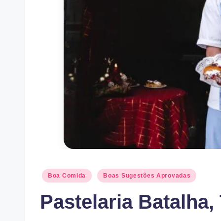
Posted
Boa Comida
Boas Sugestões Aprovadas
in
Pastelaria Batalha,