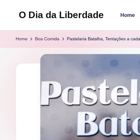
O Dia da Liberdade
Home
Skip
to
Family
content
&
Home
Boa Comida
Pastelaria Batalha, Tentações a cad
Lifestyle