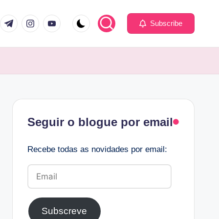
com
er.com
t.me
instagram.com
youtube.com
Subscribe
Facebook
Seguir o blogue por email
Recebe todas as novidades por email:
Email
Subscreve