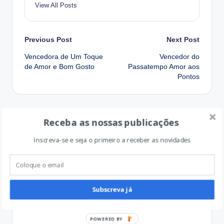
View All Posts
Post
Previous Post
Next Post
Vencedora de Um Toque
Vencedor do
navigation
de Amor e Bom Gosto
Passatempo Amor aos
Pontos
Receba as nossas publicações
Comments
Inscreva-se e seja o primeiro a receber as novidades
No comments yet. Why don’t you start the discussion?
Qual a vossa opinião?
Subscreva já
POWERED BY