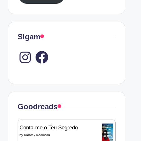
Sigam
Instagram
Goodreads
Conta-me o Teu Segredo
by
Dorothy Koomson