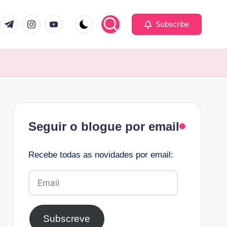
com
er.com
t.me
instagram.com
youtube.com
Subscribe
Facebook
Seguir o blogue por email
Recebe todas as novidades por email:
Email
Subscreve