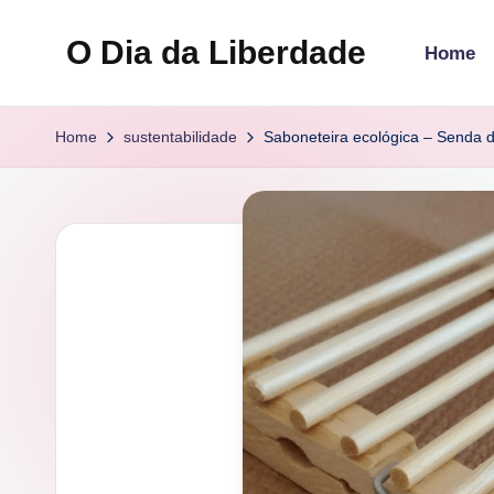
O Dia da Liberdade
Home
Skip
to
Family
content
&
Home
sustentabilidade
Saboneteira ecológica – Senda d
Lifestyle