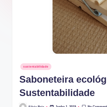
Posted
sustentabilidade
in
Saboneteira ecológ
Sustentabilidade
No Comment
Junho 1, 2019
Silvia Reis