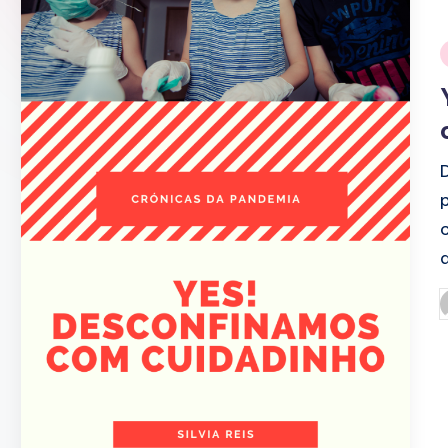
i
P
b