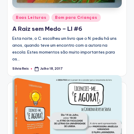
Posted
Boas Leituras
Bom para Crianças
in
A Raiz sem Medo – LI #6
Esta noite, o C. escolheu um livro que o N. pediu há uns
anos, quando teve um encontro com a autora na
escola. Estes momentos são muito importantes para
os…
Silvia Reis
Julho 18, 2017
Posted
by