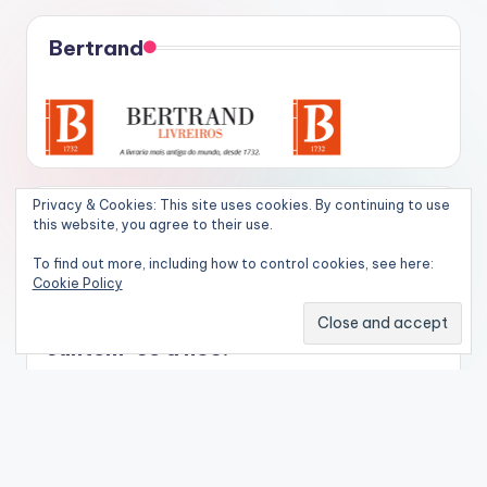
Bertrand
Privacy & Cookies: This site uses cookies. By continuing to use
Shopify
this website, you agree to their use.
To find out more, including how to control cookies, see here:
Experimente Shopify gratuita por 14 dias hoje!
Cookie Policy
Juntem-se a nós!