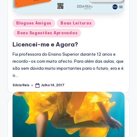
Posted
Blogues Amigos
Boas Leituras
in
Boas Sugestões Aprovadas
Licencei-me e Agora?
Fui professora do Ensino Superior durante 12 anos e
recordo-os com muito afecto. Para além das aulas, que
são sem dúvida muito importantes para o futuro, era e é
o…
Silvia Reis
Julho 14, 2017
Posted
by