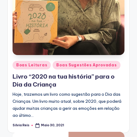
Posted
Boas Leituras
Boas Sugestões Aprovadas
in
Livro “2020 na tua história” para o
Dia da Criança
Hoje, trazemos um livro como sugestão para o Dia das
Crianças. Um livro muito atual, sobre 2020, que poderá
ajudar muitas crianças a gerir as emoções em relação
ao último…
Silvia Reis
Maio 30, 2021
Posted
by