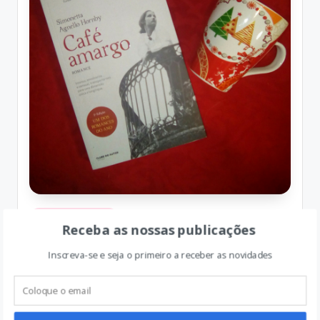
Posted
Boas Leituras
Receba as nossas publicações
in
Café Amargo – Opinião
Inscreva-se e seja o primeiro a receber as novidades
Simonetta Agnello Hornby escreve maravilhosamente
bem e com um estilo muito próprio. Não conhecia a
autora e fiquei agradavelmente surpreendida com a sua
escrita. Café Amargo, editado pelo Clube do…