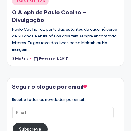
Posted
Boas Leituras
in
O Aleph de Paulo Coelho –
Divulgação
Paulo Coelho faz parte das estantes da casa há cerca
de 20 anos e entre nós os dois tem sempre encontrado
leitores. Eu gostava dos livros como Maktub ou Na
margem…
Silvia Reis
Fevereiro 11, 2017
Posted
by
Facebook
Seguir o blogue por email
Recebe todas as novidades por email:
Email
Subscreve