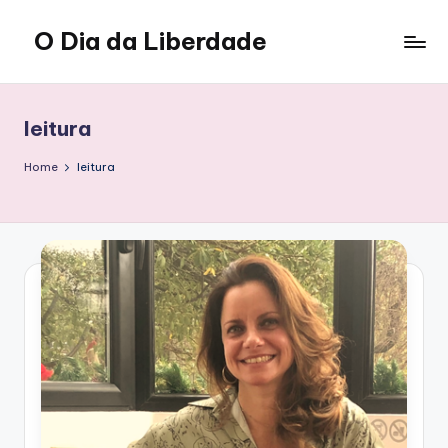
O Dia da Liberdade
Skip
to
Family
content
&
Lifestyle
leitura
Home
leitura