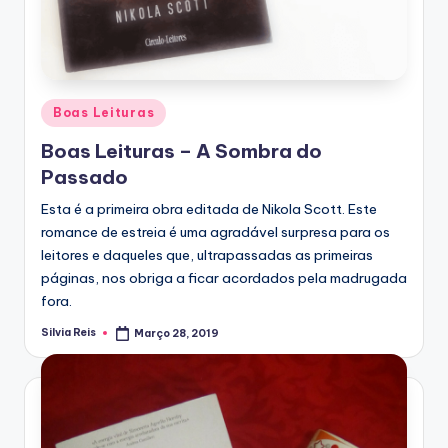
Posted
Boas Leituras
in
Boas Leituras – A Sombra do
Passado
Esta é a primeira obra editada de Nikola Scott. Este
romance de estreia é uma agradável surpresa para os
leitores e daqueles que, ultrapassadas as primeiras
páginas, nos obriga a ficar acordados pela madrugada
fora.
Silvia Reis
Março 28, 2019
Posted
by